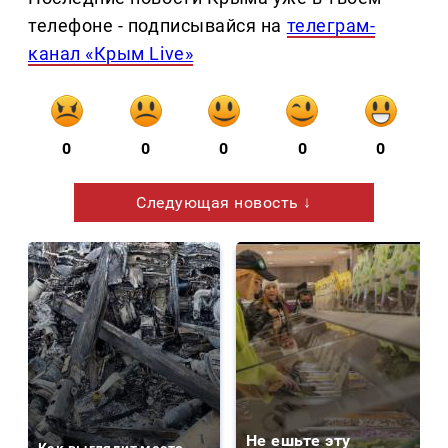
телефоне - подписывайся на
телеграм-
канал «Крым Live»
0
0
0
0
0
Следующая новость ↓
Не ешьте эту