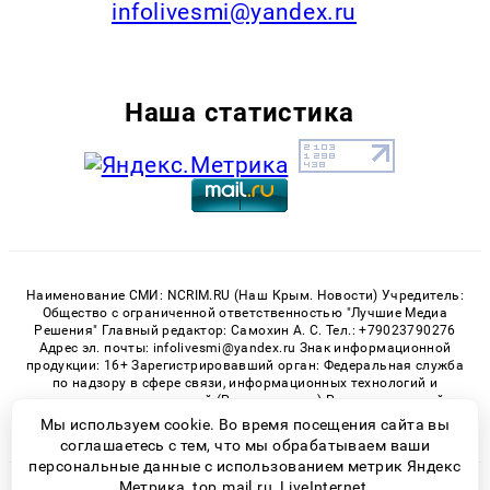
infolivesmi@yandex.ru
Наша статистика
Наименование СМИ: NCRIM.RU (Наш Крым. Новости) Учредитель:
Общество с ограниченной ответственностью "Лучшие Медиа
Решения" Главный редактор: Самохин А. С. Тел.: +79023790276
Адрес эл. почты: infolivesmi@yandex.ru Знак информационной
продукции: 16+ Зарегистрировавший орган: Федеральная служба
по надзору в сфере связи, информационных технологий и
массовых коммуникаций (Роскомнадзор) Регистрационный
номер СМИ ЭЛ № ФС 77 - 81150 от 02.06.2021
Мы используем cookie. Во время посещения сайта вы
соглашаетесь с тем, что мы обрабатываем ваши
персональные данные с использованием метрик Яндекс
Метрика, top.mail.ru, LiveInternet.