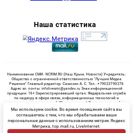
Наша статистика
Наименование СМИ: NCRIM.RU (Наш Крым. Новости) Учредитель:
Общество с ограниченной ответственностью "Лучшие Медиа
Решения" Главный редактор: Самохин А. С. Тел.: +79023790276
Адрес эл. почты: infolivesmi@yandex.ru Знак информационной
продукции: 16+ Зарегистрировавший орган: Федеральная служба
по надзору в сфере связи, информационных технологий и
массовых коммуникаций (Роскомнадзор) Регистрационный
номер СМИ ЭЛ № ФС 77 - 81150 от 02.06.2021
Мы используем cookie. Во время посещения сайта вы
соглашаетесь с тем, что мы обрабатываем ваши
персональные данные с использованием метрик Яндекс
Метрика, top.mail.ru, LiveInternet.
© 2026 «nCrim.ru» | Все права защищены