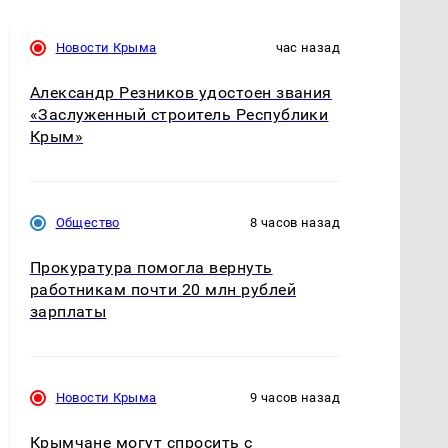
ПОПУЛЯРНОЕ
Новости Крыма
9 часов назад
Крым на грани блэкаута: повреждена
энергосистема полуострова
Новости Крыма
18 часов назад
Блэкаут в Крыму: «Крымэнерго»
подтвердило отключения по всему
полуострову