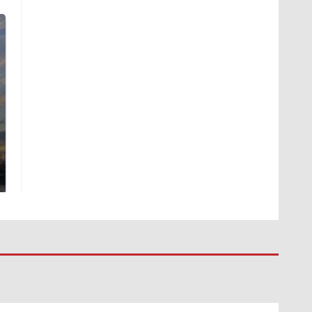
СМИ: В Химках на
полицейскую
В магазинах России
машину напали и
ажиотаж из-за этого
подожгли.
продукта: что купить?