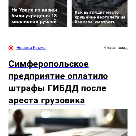
На Урале из казны
Как выглядит место
были украдены 18
крушение вертолета на
миллионов рублей
Кавказе: смотреть
Новости Крыма
4 часа назад
Симферопольское
предприятие оплатило
штрафы ГИБДД после
ареста грузовика