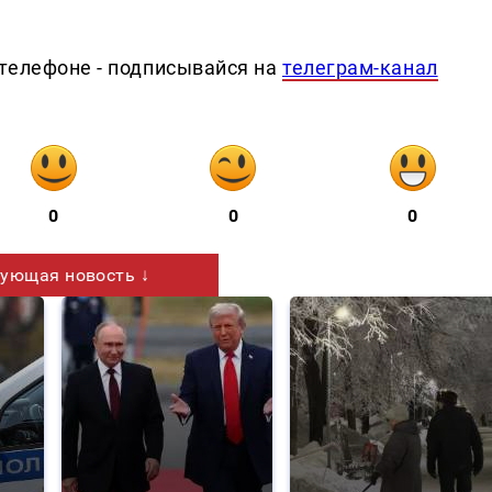
телефоне - подписывайся на
телеграм-канал
0
0
0
ующая новость ↓