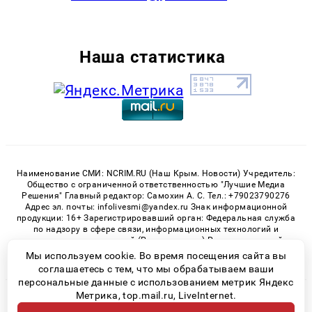
Наша статистика
Наименование СМИ: NCRIM.RU (Наш Крым. Новости) Учредитель:
Общество с ограниченной ответственностью "Лучшие Медиа
Решения" Главный редактор: Самохин А. С. Тел.: +79023790276
Адрес эл. почты: infolivesmi@yandex.ru Знак информационной
продукции: 16+ Зарегистрировавший орган: Федеральная служба
по надзору в сфере связи, информационных технологий и
массовых коммуникаций (Роскомнадзор) Регистрационный
номер СМИ ЭЛ № ФС 77 - 81150 от 02.06.2021
Мы используем cookie. Во время посещения сайта вы
соглашаетесь с тем, что мы обрабатываем ваши
персональные данные с использованием метрик Яндекс
Метрика, top.mail.ru, LiveInternet.
© 2026 «nCrim.ru» | Все права защищены