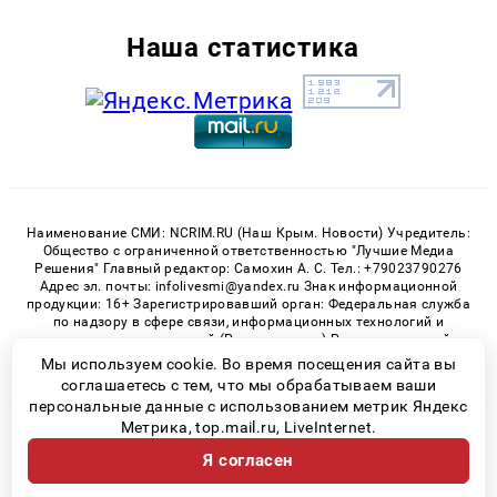
Наша статистика
Наименование СМИ: NCRIM.RU (Наш Крым. Новости) Учредитель:
Общество с ограниченной ответственностью "Лучшие Медиа
Решения" Главный редактор: Самохин А. С. Тел.: +79023790276
Адрес эл. почты: infolivesmi@yandex.ru Знак информационной
продукции: 16+ Зарегистрировавший орган: Федеральная служба
по надзору в сфере связи, информационных технологий и
массовых коммуникаций (Роскомнадзор) Регистрационный
номер СМИ ЭЛ № ФС 77 - 81150 от 02.06.2021
Мы используем cookie. Во время посещения сайта вы
соглашаетесь с тем, что мы обрабатываем ваши
персональные данные с использованием метрик Яндекс
Метрика, top.mail.ru, LiveInternet.
© 2026 «nCrim.ru» | Все права защищены
Я согласен
Возрастная категория сайта 16+
Политика конфиденциальности