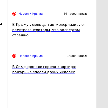
Новости Крыма
14 часов назад
м
В Крыму умельцы так модернизируют
электрогенераторы, что экспертам
страшно
Новости Крыма
3 часа назад
В Симферополе горела квартира:
пожарные спасли двоих человек
в