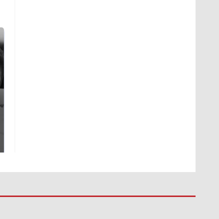
Таких событий не
Все новости по
было с 1945: чего
падению вертолета на
ждать всем нам?
Кавказе: читать здесь