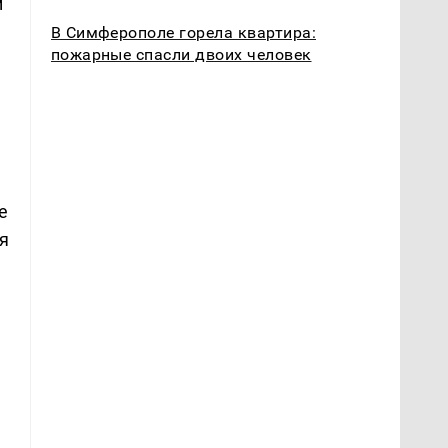
м
В Симферополе горела квартира:
пожарные спасли двоих человек
е
я