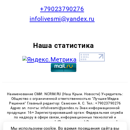
+79023790276
infolivesmi@yandex.ru
Наша статистика
Наименование СМИ: NCRIM.RU (Наш Крым. Новости) Учредитель:
Общество с ограниченной ответственностью "Лучшие Медиа
Решения" Главный редактор: Самохин А. С. Тел.: +79023790276
Адрес эл. почты: infolivesmi@yandex.ru Знак информационной
продукции: 16+ Зарегистрировавший орган: Федеральная служба
по надзору в сфере связи, информационных технологий и
массовых коммуникаций (Роскомнадзор) Регистрационный
номер СМИ ЭЛ № ФС 77 - 81150 от 02.06.2021
Мы используем cookie. Во время посещения сайта вы