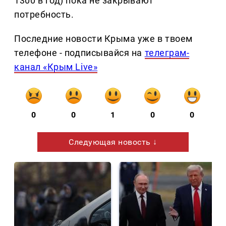
1300 в год) пока не закрывают
потребность.
Последние новости Крыма уже в твоем
телефоне - подписывайся на
телеграм-
канал «Крым Live»
0
0
1
0
0
Следующая новость ↓