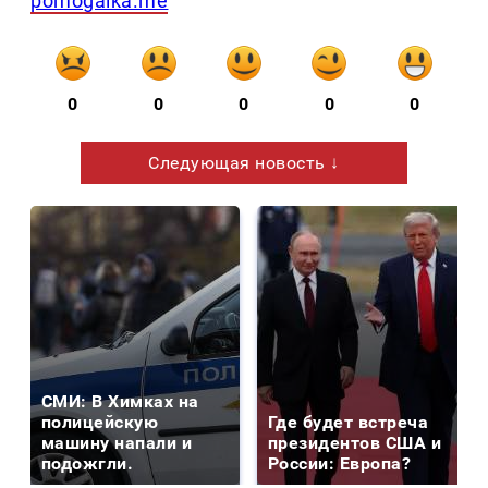
pomogalka.me
0
0
0
0
0
Следующая новость ↓
СМИ: В Химках на
полицейскую
Где будет встреча
машину напали и
президентов США и
подожгли.
России: Европа?