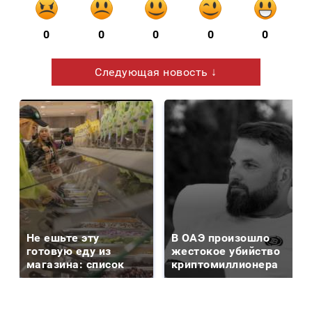
0
0
0
0
0
Следующая новость ↓
Не ешьте эту
В ОАЭ произошло
готовую еду из
жестокое убийство
магазина: список
криптомиллионера