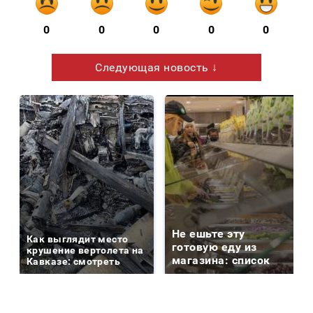
0
0
0
0
0
Следующая новость ↓
Не ешьте эту
Как выглядит место
готовую еду из
крушение вертолета на
магазина: список
Кавказе: смотреть