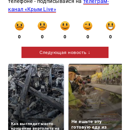
телефоне - подписывайся на
телеграм-
канал «Крым Live»
0
0
0
0
0
Следующая новость ↓
Не ешьте эту
Как выглядит место
готовую еду из
крушение вертолета на