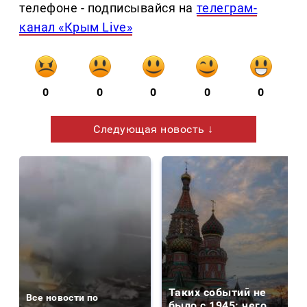
телефоне - подписывайся на
телеграм-
канал «Крым Live»
0
0
0
0
0
Следующая новость ↓
Таких событий не
Все новости по
было с 1945: чего