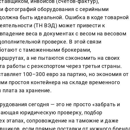
ставщиком, инвойсов (счетов-фактур),
 и фотографий оборудования с серийными
должна быть идеальной. Ошибка в коде товарной
ятельности (ТН ВЭД) может привести к
падение веса в документах с весом на весовом
дополнительной проверке. В этой связи
ботают с таможенными брокерами,
ршрутах, а не пытаются сэкономить на своих
а работы с реэкспортом через третьи страны.
тавляет 100–300 евро за партию, но экономия от
ями простоя контейнера на складе временного
 плата за хранение.
рудования сегодня — это не просто «забрать и
ючающая юридическую проверку, подбор
сех этапах, сопровождение на таможне и даже
вщиков, если прямые поставки от нужного бренд