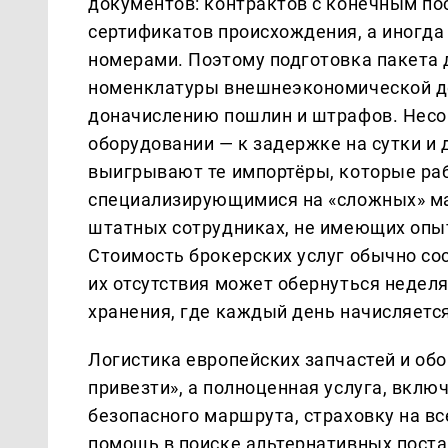
документов: контрактов с конечным по
сертификатов происхождения, а иногда
номерами. Поэтому подготовка пакета 
номенклатуры внешнеэкономической де
доначислению пошлин и штрафов. Несов
оборудовании — к задержке на сутки и 
выигрывают те импортёры, которые ра
специализирующимися на «сложных» ма
штатных сотрудниках, не имеющих опыт
Стоимость брокерских услуг обычно сос
их отсутствия может обернуться недел
хранения, где каждый день начисляется
Логистика европейских запчастей и обо
привезти», а полноценная услуга, вкл
безопасного маршрута, страховку на в
помощь в поиске альтернативных поста