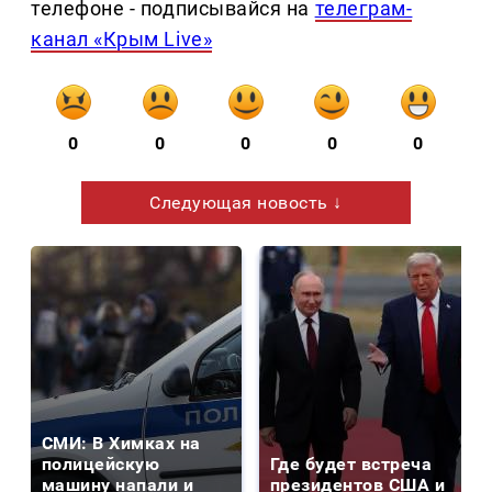
телефоне - подписывайся на
телеграм-
канал «Крым Live»
0
0
0
0
0
Следующая новость ↓
СМИ: В Химках на
полицейскую
Где будет встреча
машину напали и
президентов США и