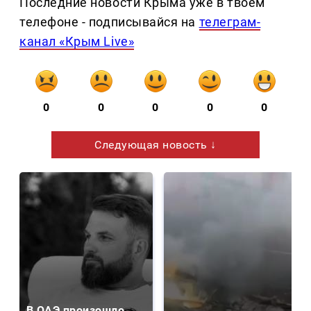
Последние новости Крыма уже в твоем
телефоне - подписывайся на
телеграм-
канал «Крым Live»
0
0
0
0
0
Следующая новость ↓
В ОАЭ произошло