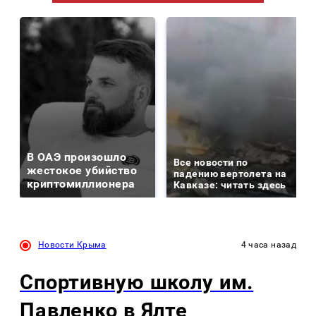
В ОАЭ произошло
Все новости по
жестокое убийство
падению вертолета на
криптомиллионера
Кавказе: читать здесь
Новости Крыма
4 часа назад
Спортивную школу им.
Павленко в Ялте