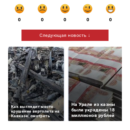
0
0
0
0
0
Следующая новость ↓
На Урале из казны
Как выглядит место
были украдены 18
крушение вертолета на
миллионов рублей
Кавказе: смотреть