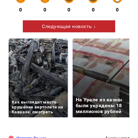
0
0
0
0
0
Следующая новость ↓
На Урале из казны
Как выглядит место
были украдены 18
крушение вертолета на
миллионов рублей
Кавказе: смотреть