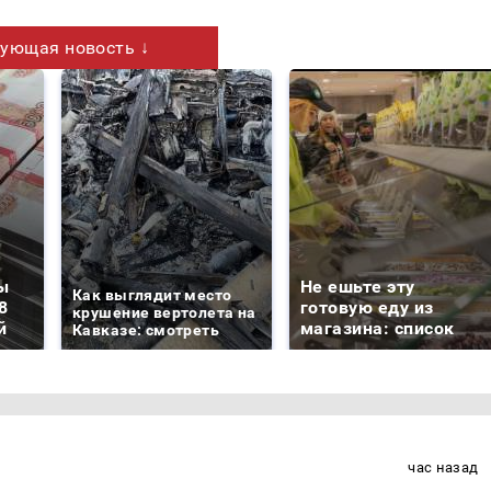
ующая новость ↓
ы
Не ешьте эту
Как выглядит место
8
готовую еду из
крушение вертолета на
й
магазина: список
Кавказе: смотреть
час назад