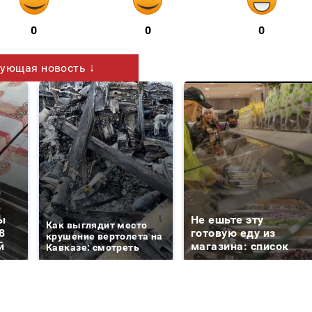
0
0
0
ующая новость ↓
ы
Не ешьте эту
Как выглядит место
8
готовую еду из
крушение вертолета на
й
магазина: список
Кавказе: смотреть