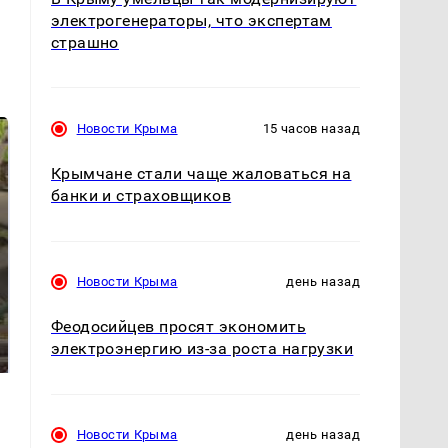
электрогенераторы, что экспертам
страшно
Новости Крыма
15 часов назад
Крымчане стали чаще жаловаться на
банки и страховщиков
Новости Крыма
день назад
В ОАЭ произошло
Таких событий не
Феодосийцев просят экономить
жестокое убийство
было с 1945: чего
электроэнергию из-за роста нагрузки
криптомиллионера
ждать всем нам?
Новости Крыма
день назад