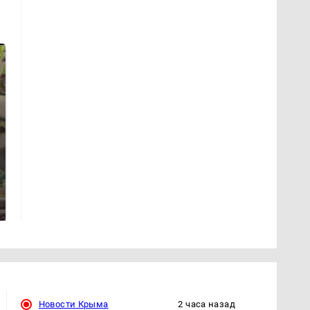
В ОАЭ произошло
Таких событий не
жестокое убийство
было с 1945: чего
криптомиллионера
ждать всем нам?
Новости Крыма
2 часа назад