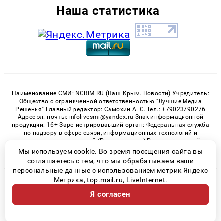
Наша статистика
Наименование СМИ: NCRIM.RU (Наш Крым. Новости) Учредитель:
Общество с ограниченной ответственностью "Лучшие Медиа
Решения" Главный редактор: Самохин А. С. Тел.: +79023790276
Адрес эл. почты: infolivesmi@yandex.ru Знак информационной
продукции: 16+ Зарегистрировавший орган: Федеральная служба
по надзору в сфере связи, информационных технологий и
массовых коммуникаций (Роскомнадзор) Регистрационный
номер СМИ ЭЛ № ФС 77 - 81150 от 02.06.2021
Мы используем cookie. Во время посещения сайта вы
соглашаетесь с тем, что мы обрабатываем ваши
персональные данные с использованием метрик Яндекс
Метрика, top.mail.ru, LiveInternet.
© 2026 «nCrim.ru» | Все права защищены
Я согласен
Возрастная категория сайта 16+
Политика конфиденциальности