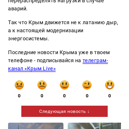
перераспределять нагрузки в случае
аварий.
Так что Крым движется не к латанию дыр,
а к настоящей модернизации
энергосистемы.
Последние новости Крыма уже в твоем
телефоне - подписывайся на
телеграм-
канал «Крым Live»
0
0
0
0
0
Следующая новость ↓