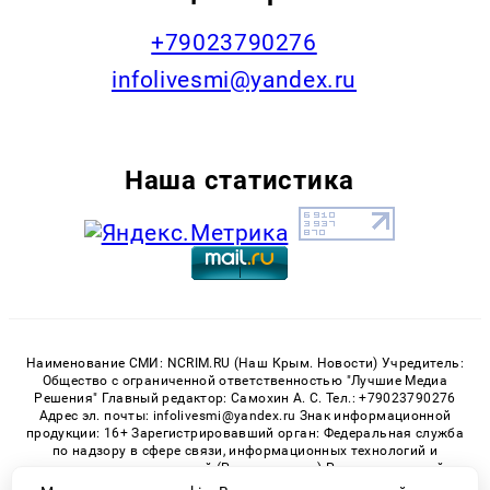
+79023790276
infolivesmi@yandex.ru
Наша статистика
Наименование СМИ: NCRIM.RU (Наш Крым. Новости) Учредитель:
Общество с ограниченной ответственностью "Лучшие Медиа
Решения" Главный редактор: Самохин А. С. Тел.: +79023790276
Адрес эл. почты: infolivesmi@yandex.ru Знак информационной
продукции: 16+ Зарегистрировавший орган: Федеральная служба
по надзору в сфере связи, информационных технологий и
массовых коммуникаций (Роскомнадзор) Регистрационный
номер СМИ ЭЛ № ФС 77 - 81150 от 02.06.2021