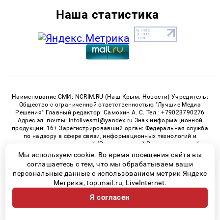
Наша статистика
Наименование СМИ: NCRIM.RU (Наш Крым. Новости) Учредитель:
Общество с ограниченной ответственностью "Лучшие Медиа
Решения" Главный редактор: Самохин А. С. Тел.: +79023790276
Адрес эл. почты: infolivesmi@yandex.ru Знак информационной
продукции: 16+ Зарегистрировавший орган: Федеральная служба
по надзору в сфере связи, информационных технологий и
массовых коммуникаций (Роскомнадзор) Регистрационный
номер СМИ ЭЛ № ФС 77 - 81150 от 02.06.2021
Мы используем cookie. Во время посещения сайта вы
соглашаетесь с тем, что мы обрабатываем ваши
персональные данные с использованием метрик Яндекс
Метрика, top.mail.ru, LiveInternet.
© 2026 «nCrim.ru» | Все права защищены
Я согласен
Возрастная категория сайта 16+
Политика конфиденциальности