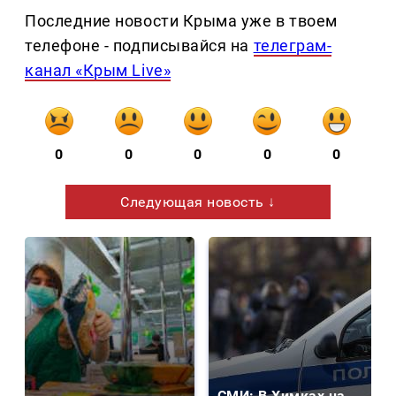
Последние новости Крыма уже в твоем
телефоне - подписывайся на
телеграм-
канал «Крым Live»
0
0
0
0
0
Следующая новость ↓
СМИ: В Химках на