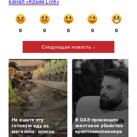
канал «Крым Live»
0
0
0
0
0
Следующая новость ↓
Не ешьте эту
В ОАЭ произошло
готовую еду из
жестокое убийство
магазина: список
криптомиллионера