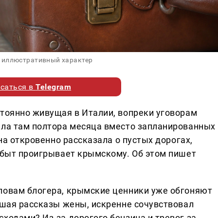
 иллюстративный характер
саться в
Telegram
стоянно живущая в Италии, вопреки уговорам
ела там полтора месяца вместо запланированных
она откровенно рассказала о пустых дорогах,
й быт проигрывает крымскому. Об этом пишет
ловам блогера, крымские ценники уже обгоняют
ушая рассказы жены, искренне сочувствовал
ходами? Из-за дорогого бензина и тревог за