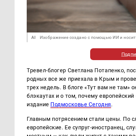
AI
Изображение создано с помощью ИИ и носит
Подпи
Тревел-блогер Светлана Потапенко, по
родных все же приехала в Крым и пров
трех недель. В блоге «Тут вам не там» 
блэкаутах и о том, почему европейски
издание
Подмосковье Сегодня
.
Главным потрясением стали цены. По с
европейские. Ее супруг-иностранец, сл
местным — как люди живут с такими рас