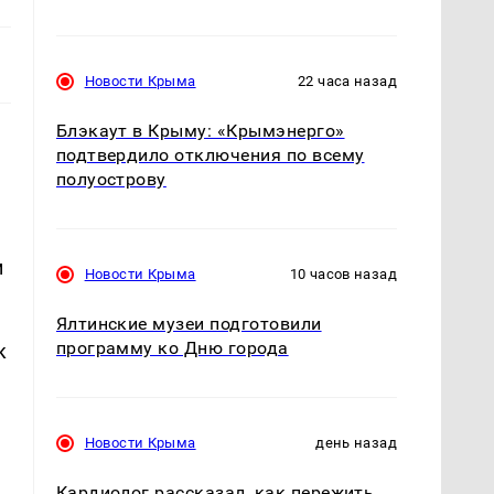
Новости Крыма
22 часа назад
Блэкаут в Крыму: «Крымэнерго»
подтвердило отключения по всему
полуострову
м
Новости Крыма
10 часов назад
Ялтинские музеи подготовили
программу ко Дню города
к
Новости Крыма
день назад
Кардиолог рассказал, как пережить