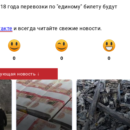
18 года перевозки по "единому" билету будут
такте
и всегда читайте свежие новости.
0
0
0
ующая новость ↓