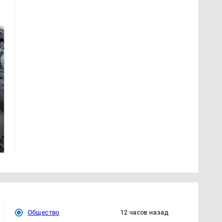
СМИ: В Химках на
полицейскую
Не ешьте эту
машину напали и
готовую еду из
подожгли.
магазина: список
Общество
12 часов назад