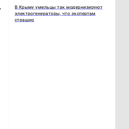
В Крыму умельцы так модернизируют
ь
электрогенераторы, что экспертам
страшно