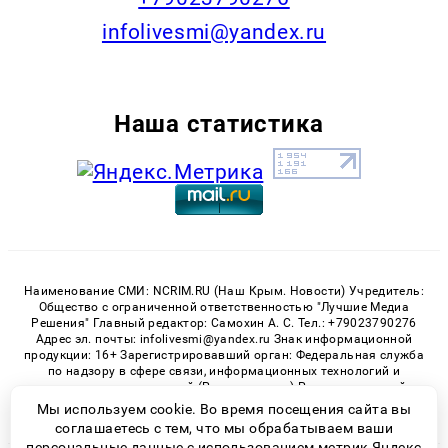
infolivesmi@yandex.ru
Наша статистика
Наименование СМИ: NCRIM.RU (Наш Крым. Новости) Учредитель:
Общество с ограниченной ответственностью "Лучшие Медиа
Решения" Главный редактор: Самохин А. С. Тел.: +79023790276
Адрес эл. почты: infolivesmi@yandex.ru Знак информационной
продукции: 16+ Зарегистрировавший орган: Федеральная служба
по надзору в сфере связи, информационных технологий и
массовых коммуникаций (Роскомнадзор) Регистрационный
номер СМИ ЭЛ № ФС 77 - 81150 от 02.06.2021
Мы используем cookie. Во время посещения сайта вы
соглашаетесь с тем, что мы обрабатываем ваши
персональные данные с использованием метрик Яндекс