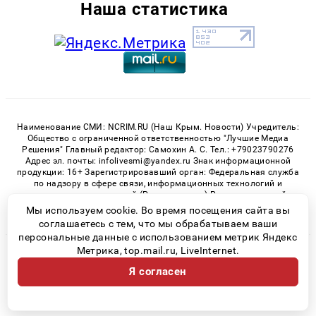
Наша статистика
Наименование СМИ: NCRIM.RU (Наш Крым. Новости) Учредитель:
Общество с ограниченной ответственностью "Лучшие Медиа
Решения" Главный редактор: Самохин А. С. Тел.: +79023790276
Адрес эл. почты: infolivesmi@yandex.ru Знак информационной
продукции: 16+ Зарегистрировавший орган: Федеральная служба
по надзору в сфере связи, информационных технологий и
массовых коммуникаций (Роскомнадзор) Регистрационный
номер СМИ ЭЛ № ФС 77 - 81150 от 02.06.2021
Мы используем cookie. Во время посещения сайта вы
соглашаетесь с тем, что мы обрабатываем ваши
персональные данные с использованием метрик Яндекс
Метрика, top.mail.ru, LiveInternet.
© 2026 «nCrim.ru» | Все права защищены
Я согласен
Возрастная категория сайта 16+
Политика конфиденциальности