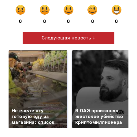
0
0
0
0
0
Следующая новость ↓
Не ешьте эту
В ОАЭ произошло
готовую еду из
жестокое убийство
магазина: список
криптомиллионера