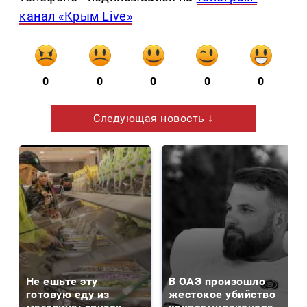
канал «Крым Live»
0
0
0
0
0
Следующая новость ↓
Не ешьте эту
В ОАЭ произошло
готовую еду из
жестокое убийство