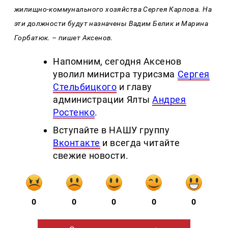
жилищно-коммунального хозяйства Сергея Карпова. На
эти должности будут назначены Вадим Белик и Марина
Горбатюк. – пишет Аксенов.
Напомним, сегодня Аксенов
уволил министра турисзма
Сергея
Стельбицкого
и главу
администрации Ялты
Андрея
Ростенко
.
Вступайте в НАШУ группу
Вконтакте
и всегда читайте
свежие новости.
0
0
0
0
0