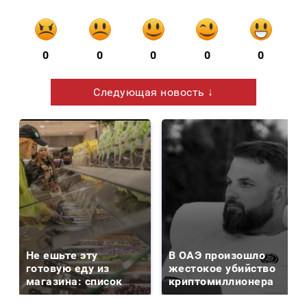
0
0
0
0
0
Следующая новость ↓
Не ешьте эту
В ОАЭ произошло
готовую еду из
жестокое убийство
магазина: список
криптомиллионера