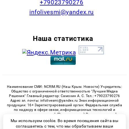
+79023790276
infolivesmi@yandex.ru
Наша статистика
Наименование СМИ: NCRIM.RU (Наш Крым. Новости) Учредитель:
Общество с ограниченной ответственностью "Лучшие Медиа
Решения" Главный редактор: Самохин А. С. Тел.: +79023790276
Адрес эл. почты: infolivesmi@yandex.ru Знак информационной
продукции: 16+ Зарегистрировавший орган: Федеральная служба
по надзору в сфере связи, информационных технологий и
массовых коммуникаций (Роскомнадзор) Регистрационный
номер СМИ ЭЛ № ФС 77 - 81150 от 02.06.2021
Мы используем cookie. Во время посещения сайта вы
соглашаетесь с тем, что мы обрабатываем ваши