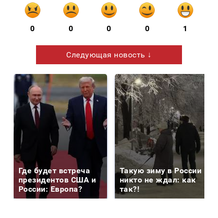
0
0
0
0
1
Следующая новость ↓
Где будет встреча
Такую зиму в России
президентов США и
никто не ждал: как
России: Европа?
так?!