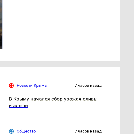
СМИ: В Химках на
полицейскую
В магазинах России
машину напали и
ажиотаж из-за этого
подожгли.
продукта: что купить?
Новости Крыма
7 часов назад
В Крыму начался сбор урожая сливы
и алычи
Общество
7 часов назад