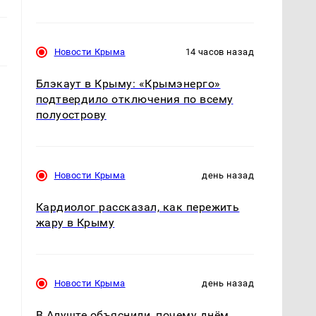
Новости Крыма
14 часов назад
Блэкаут в Крыму: «Крымэнерго»
подтвердило отключения по всему
полуострову
Новости Крыма
день назад
Кардиолог рассказал, как пережить
жару в Крыму
Новости Крыма
день назад
В Алуште объяснили, почему днём