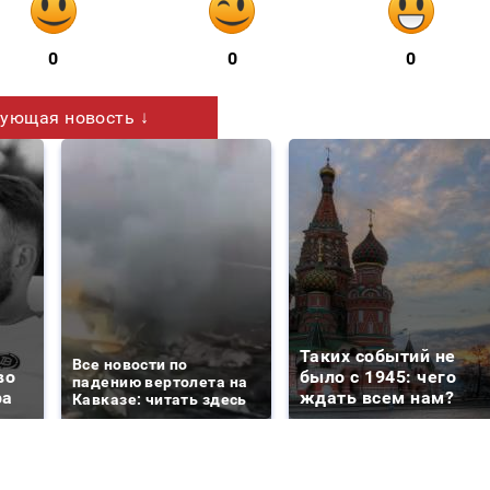
0
0
0
ующая новость ↓
Таких событий не
Все новости по
во
было с 1945: чего
падению вертолета на
ра
ждать всем нам?
Кавказе: читать здесь