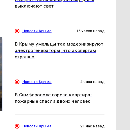
выключают свет
Новости Крыма
15 часов назад
В Крыму умельцы так модернизируют
электрогенераторы, что экспертам
страшно
Новости Крыма
4 часа назад
СМИ: В Химках на
полицейскую
В Симферополе горела квартира:
В магазинах России
машину напали и
пожарные спасли двоих человек
ажиотаж из-за этого
подожгли.
продукта: что купить?
Новости Крыма
21 час назад