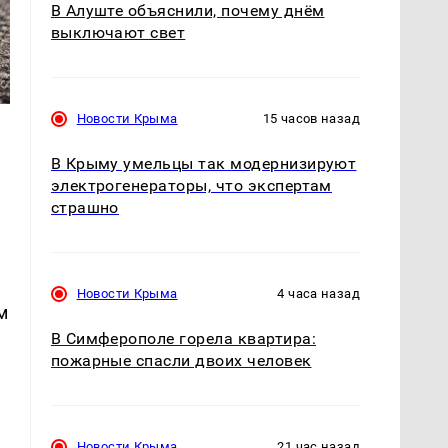
В Алуште объяснили, почему днём
выключают свет
Новости Крыма
15 часов назад
В Крыму умельцы так модернизируют
электрогенераторы, что экспертам
страшно
Новости Крыма
4 часа назад
м
В Симферополе горела квартира:
пожарные спасли двоих человек
Новости Крыма
21 час назад