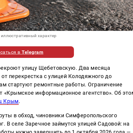
 иллюстративный характер
саться в
Telegram
перекроют улицу Щебетовскую. Два месяца
 от перекрестка с улицей Колодяжного до
там стартуют ремонтные работы. Ограничение
т «Крымское информационное агентство». Об это
ц Крым
.
уты в обход, чиновники Симферопольского
. В селе Заречное займутся улицей Садовой: на
аботы нужно завершить до 1 октября 2026 года —