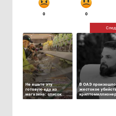
0
0
След
Не ешьте эту
В ОАЭ произошло
готовую еду из
жестокое убийст
магазина: список
криптомиллионе