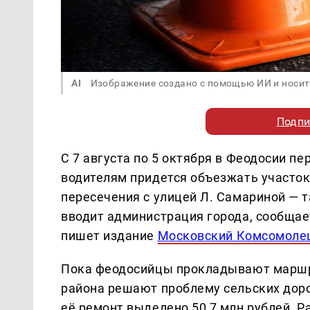
AI
Изображение создано с помощью ИИ и носит
Подпи
С 7 августа по 5 октября в Феодосии 
водителям придется объезжать участок
пересечения с улицей Л. Самариной — 
вводит администрация города, сообщае
пишет издание
Московский Комсомоле
Пока феодосийцы прокладывают маршр
района решают проблему сельских дорог
её ремонт выделено 50,7 млн рублей. Р