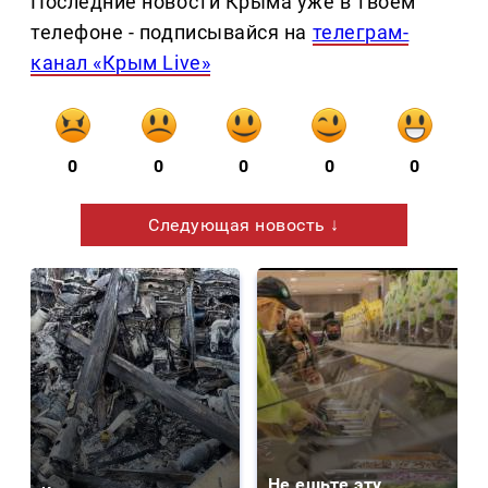
Последние новости Крыма уже в твоем
телефоне - подписывайся на
телеграм-
канал «Крым Live»
0
0
0
0
0
Следующая новость ↓
Не ешьте эту