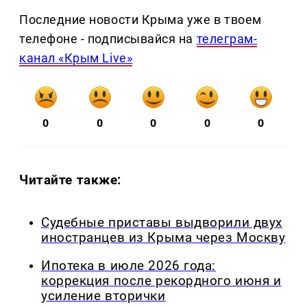
Последние новости Крыма уже в твоем
телефоне - подписывайся на
телеграм-
канал «Крым Live»
0
0
0
0
0
Читайте также:
Судебные приставы выдворили двух
иностранцев из Крыма через Москву
Ипотека в июле 2026 года:
коррекция после рекордного июня и
усиление вторички