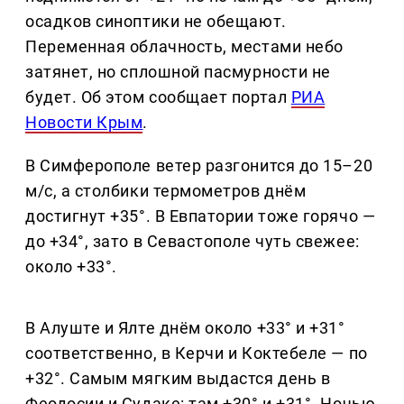
осадков синоптики не обещают.
Переменная облачность, местами небо
затянет, но сплошной пасмурности не
будет. Об этом сообщает портал
РИА
Новости Крым
.
В Симферополе ветер разгонится до 15–20
м/с, а столбики термометров днём
достигнут +35°. В Евпатории тоже горячо —
до +34°, зато в Севастополе чуть свежее:
около +33°.
В Алуште и Ялте днём около +33° и +31°
соответственно, в Керчи и Коктебеле — по
+32°. Самым мягким выдастся день в
Феодосии и Судаке: там +30° и +31°. Ночью