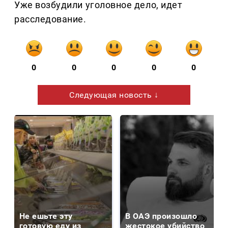
Уже возбудили уголовное дело, идет
расследование.
0
0
0
0
0
Следующая новость ↓
Не ешьте эту
В ОАЭ произошло
готовую еду из
жестокое убийство