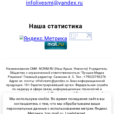
infolivesmi@yandex.ru
Наша статистика
Наименование СМИ: NCRIM.RU (Наш Крым. Новости) Учредитель:
Общество с ограниченной ответственностью "Лучшие Медиа
Решения" Главный редактор: Самохин А. С. Тел.: +79023790276
Адрес эл. почты: infolivesmi@yandex.ru Знак информационной
продукции: 16+ Зарегистрировавший орган: Федеральная служба
по надзору в сфере связи, информационных технологий и
массовых коммуникаций (Роскомнадзор) Регистрационный
номер СМИ ЭЛ № ФС 77 - 81150 от 02.06.2021
Мы используем cookie. Во время посещения сайта вы
соглашаетесь с тем, что мы обрабатываем ваши
персональные данные с использованием метрик Яндекс
Метрика, top.mail.ru, LiveInternet.