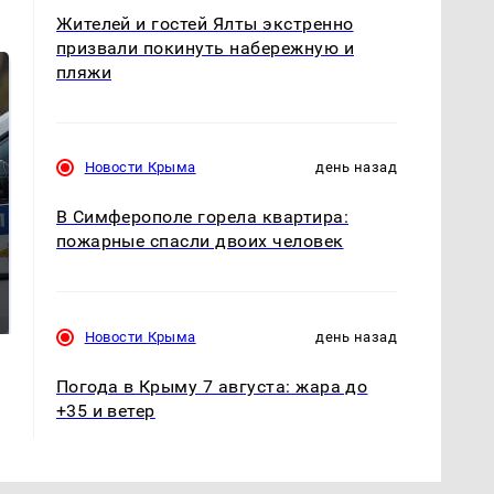
Жителей и гостей Ялты экстренно
призвали покинуть набережную и
пляжи
Новости Крыма
день назад
В Симферополе горела квартира:
пожарные спасли двоих человек
Где будет встреча
Такую зиму в России
президентов США и
никто не ждал: как
России: Европа?
так?!
Новости Крыма
день назад
Погода в Крыму 7 августа: жара до
+35 и ветер