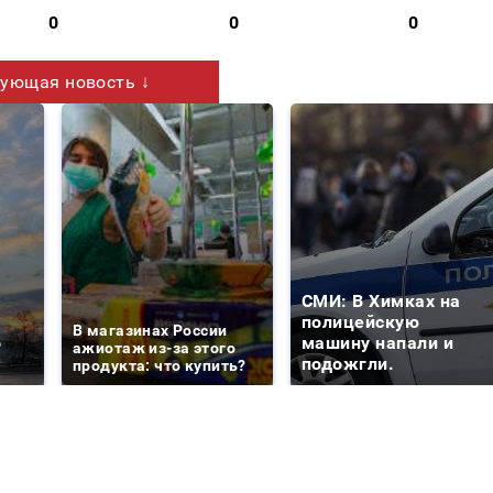
0
0
0
ующая новость ↓
СМИ: В Химках на
е
полицейскую
В магазинах России
о
машину напали и
ажиотаж из-за этого
подожгли.
продукта: что купить?