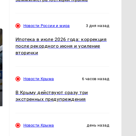
Новости России и мира
3 дня назад
Ипотека в июле 2026 года: коррекция
после рекордного июня и усиление
вторички
Новости Крыма
6 часов назад
Где будет встреча
Такую зиму в России
В Крыму действуют сразу три
президентов США и
никто не ждал: как
экстренных предупреждения
России: Европа?
так?!
Новости Крыма
день назад