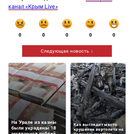
канал «Крым Live»
0
0
0
0
0
Следующая новость ↓
На Урале из казны
Как выглядит место
были украдены 18
крушение вертолета на
миллионов рублей