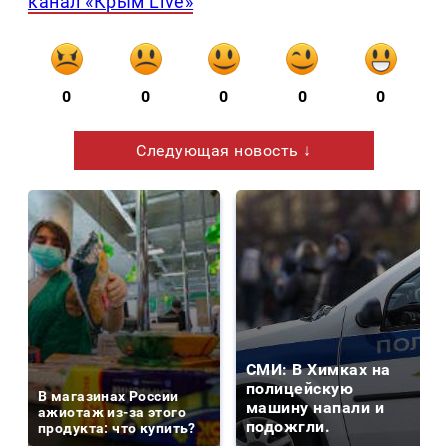
канал «Крым Live»
0
0
0
0
0
Следующая новость ↓
СМИ: В Химках на
полицейскую
В магазинах России
машину напали и
ажиотаж из-за этого
подожгли.
продукта: что купить?