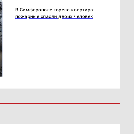
В Симферополе горела квартира:
пожарные спасли двоих человек
Не ешьте эту
В ОАЭ произошло
готовую еду из
жестокое убийство
магазина: список
криптомиллионера