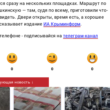
ся сразу на нескольких площадках. Маршрут по
шкинскую — там, судя по всему, приготовили что-
увидеть. Двери открыты, время есть, а хорошее
ссказывает издание
ИА Крыминформ
.
телефоне - подписывайся на
телеграм-канал
0
0
0
ующая новость ↓