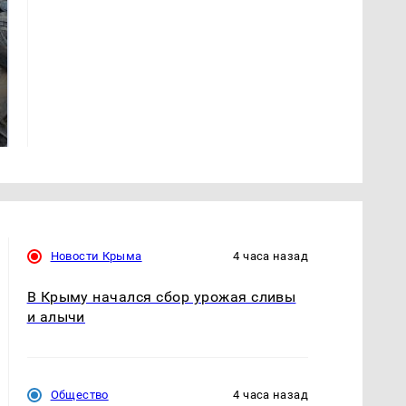
Не ешьте эту
В ОАЭ произошло
готовую еду из
жестокое убийство
магазина: список
криптомиллионера
Новости Крыма
4 часа назад
В Крыму начался сбор урожая сливы
и алычи
Общество
4 часа назад