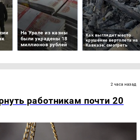
сии
На Урале из казны
Как выглядит место
ак
были украдены 18
крушение вертолета на
миллионов рублей
Кавказе: смотреть
2 часа назад
рнуть работникам почти 20