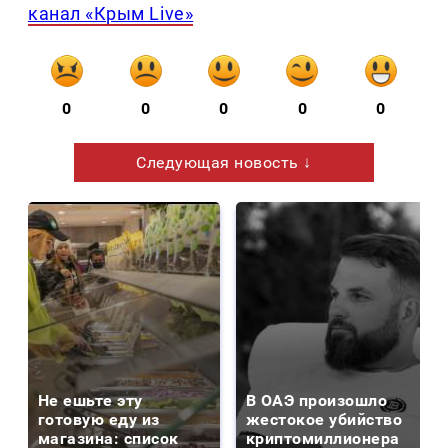
канал «Крым Live»
0
0
0
0
0
Следующая новость ↓
Не ешьте эту
В ОАЭ произошло
готовую еду из
жестокое убийство
магазина: список
криптомиллионера