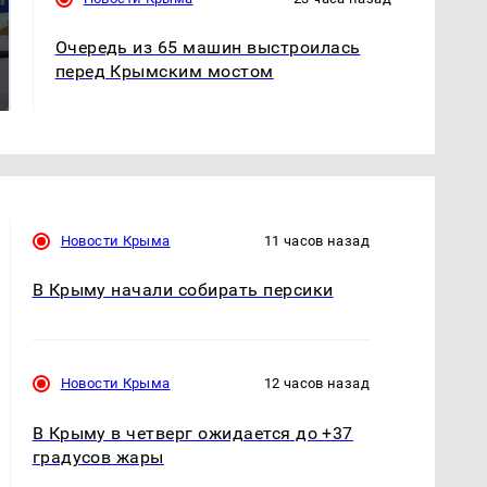
Очередь из 65 машин выстроилась
На Урале из казны
Как выглядит место
были украдены 18
перед Крымским мостом
крушение вертолета на
миллионов рублей
Кавказе: смотреть
Новости Крыма
11 часов назад
В Крыму начали собирать персики
Новости Крыма
12 часов назад
В Крыму в четверг ожидается до +37
градусов жары