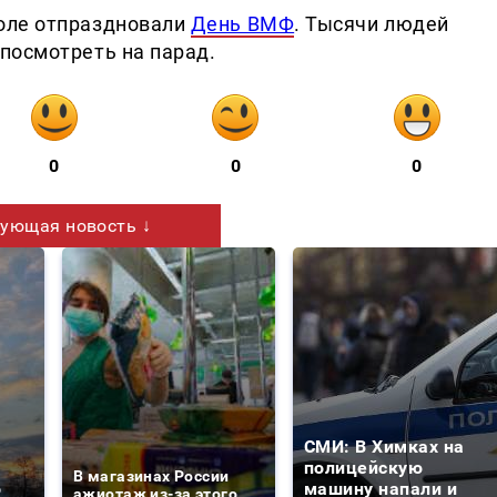
оле отпраздновали
День ВМФ
. Тысячи людей
посмотреть на парад.
0
0
0
ующая новость ↓
СМИ: В Химках на
е
полицейскую
В магазинах России
о
машину напали и
ажиотаж из-за этого