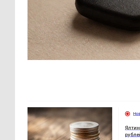
Но
Ялтин
рубле