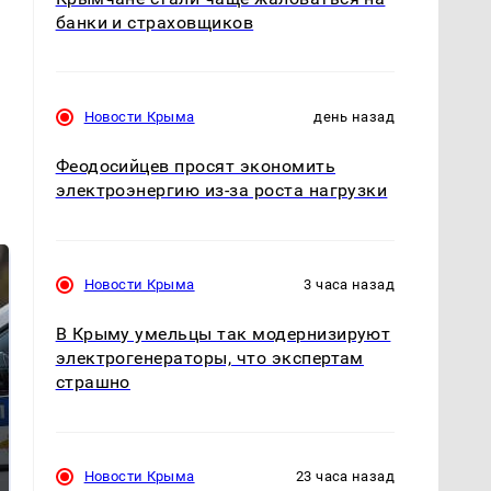
банки и страховщиков
Новости Крыма
день назад
Феодосийцев просят экономить
электроэнергию из-за роста нагрузки
Новости Крыма
3 часа назад
В Крыму умельцы так модернизируют
электрогенераторы, что экспертам
страшно
На Урале из казны
Как выглядит место
Новости Крыма
23 часа назад
были украдены 18
крушение вертолета на