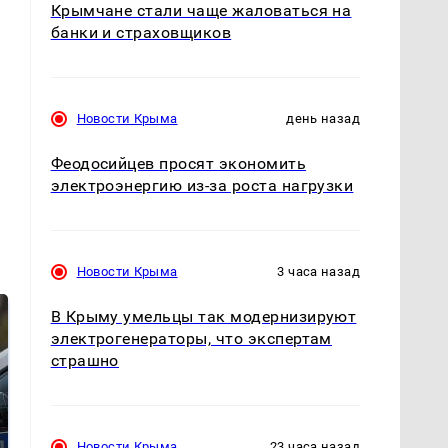
Крымчане стали чаще жаловаться на
банки и страховщиков
Новости Крыма
день назад
Феодосийцев просят экономить
электроэнергию из-за роста нагрузки
Новости Крыма
3 часа назад
В Крыму умельцы так модернизируют
электрогенераторы, что экспертам
страшно
Новости Крыма
23 часа назад