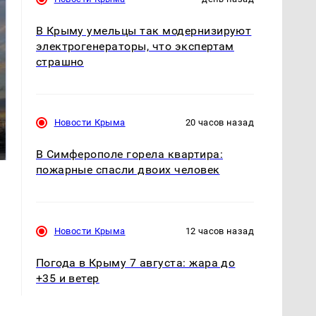
В Крыму умельцы так модернизируют
электрогенераторы, что экспертам
страшно
СМИ: В Химках на
полицейскую
Новости Крыма
20 часов назад
В магазинах России
машину напали и
ажиотаж из-за этого
подожгли.
продукта: что купить?
В Симферополе горела квартира:
пожарные спасли двоих человек
Новости Крыма
12 часов назад
Погода в Крыму 7 августа: жара до
+35 и ветер