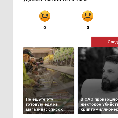
0
0
След
Не ешьте эту
В ОАЭ произошло
готовую еду из
жестокое убийст
магазина: список
криптомиллионе