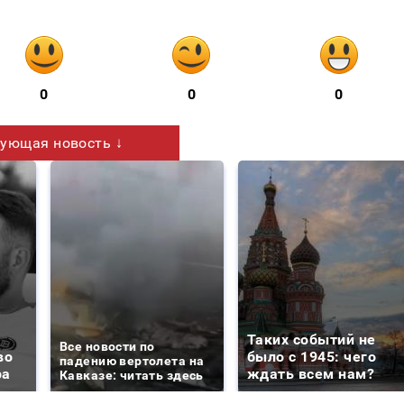
0
0
0
ующая новость ↓
Таких событий не
Все новости по
во
было с 1945: чего
падению вертолета на
ра
ждать всем нам?
Кавказе: читать здесь