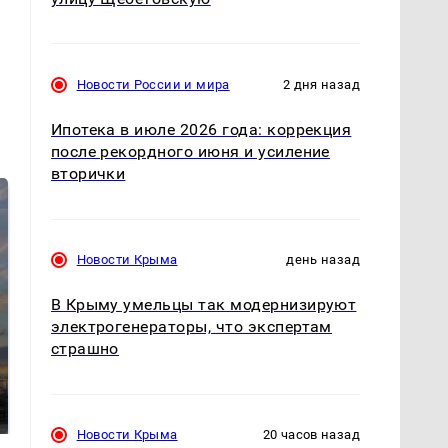
Новости России и мира
2 дня назад
Ипотека в июле 2026 года: коррекция
после рекордного июня и усиление
вторички
Новости Крыма
день назад
В Крыму умельцы так модернизируют
электрогенераторы, что экспертам
страшно
СМИ: В Химках на
полицейскую
В магазинах России
машину напали и
ажиотаж из-за этого
подожгли.
продукта: что купить?
Новости Крыма
20 часов назад