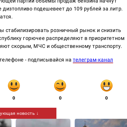
дующей партии объемы продаж бензина начнут
е дизтопливо подешевеет до 109 рублей за литр.
атся.
ы стабилизировать розничный рынок и снизить
спублику горючее распределяют в приоритетном
ляют скорым, МЧС и общественному транспорту.
телефоне - подписывайся на
телеграм-канал
0
0
0
ующая новость ↓