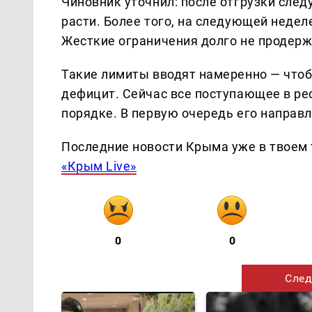
Чиновник уточнил: после отгрузки сле
расти. Более того, на следующей недел
Жесткие ограничения долго не продерж
Такие лимиты вводят намеренно — чтоб
дефицит. Сейчас все поступающее в ре
порядке. В первую очередь его направ
Последние новости Крыма уже в твоем 
«Крым Live»
0
0
След