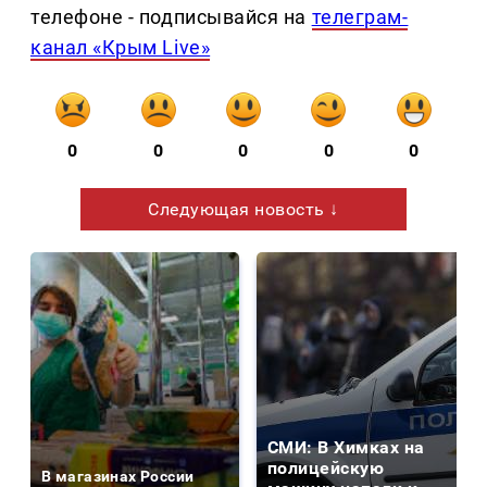
телефоне - подписывайся на
телеграм-
канал «Крым Live»
0
0
0
0
0
Следующая новость ↓
СМИ: В Химках на
полицейскую
В магазинах России