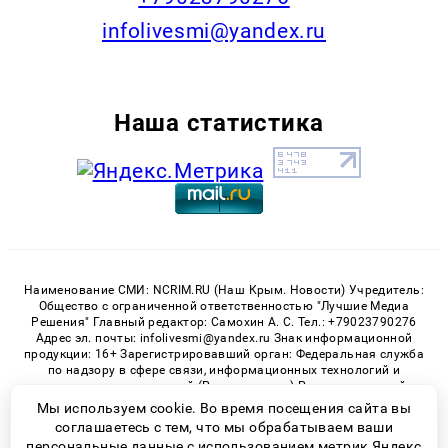
infolivesmi@yandex.ru
Наша статистика
Наименование СМИ: NCRIM.RU (Наш Крым. Новости) Учредитель:
Общество с ограниченной ответственностью "Лучшие Медиа
Решения" Главный редактор: Самохин А. С. Тел.: +79023790276
Адрес эл. почты: infolivesmi@yandex.ru Знак информационной
продукции: 16+ Зарегистрировавший орган: Федеральная служба
по надзору в сфере связи, информационных технологий и
массовых коммуникаций (Роскомнадзор) Регистрационный
номер СМИ ЭЛ № ФС 77 - 81150 от 02.06.2021
Мы используем cookie. Во время посещения сайта вы
соглашаетесь с тем, что мы обрабатываем ваши
персональные данные с использованием метрик Яндекс