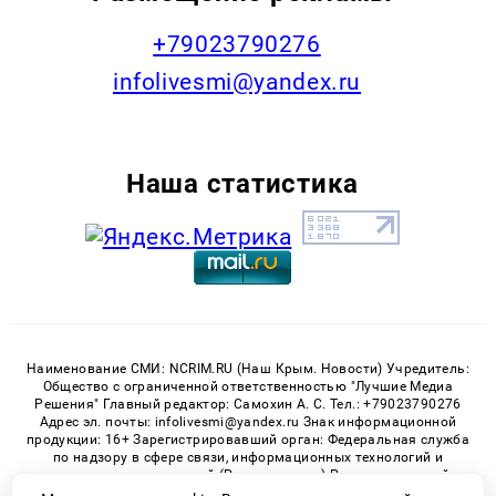
+79023790276
infolivesmi@yandex.ru
Наша статистика
Наименование СМИ: NCRIM.RU (Наш Крым. Новости) Учредитель:
Общество с ограниченной ответственностью "Лучшие Медиа
Решения" Главный редактор: Самохин А. С. Тел.: +79023790276
Адрес эл. почты: infolivesmi@yandex.ru Знак информационной
продукции: 16+ Зарегистрировавший орган: Федеральная служба
по надзору в сфере связи, информационных технологий и
массовых коммуникаций (Роскомнадзор) Регистрационный
номер СМИ ЭЛ № ФС 77 - 81150 от 02.06.2021