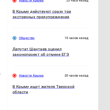
Новости Крыма
23 часа назад
В Крыму действуют сразу три
экстренных предупреждения
Общество
15 часов назад
Депутат Шантаев оценил
законопроект об отмене ЕГЭ
е
Новости Крыма
20 часов назад
В Крыму ищут жителя Тверской
области