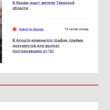
В Крыму ищут жителя Тверской
области
Новости Крыма
15 часов назад
В Алуште изменился график приёма
документов для выплат
Не ешьте эту
пострадавшим от ЧС
Как выглядит место
готовую еду из
крушение вертолета на
магазина: список
Кавказе: смотреть