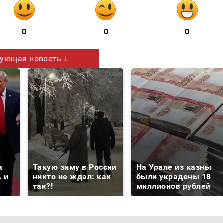
0
0
0
ующая новость ↓
а
Такую зиму в России
На Урале из казны
 и
никто не ждал: как
были украдены 18
так?!
миллионов рублей