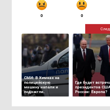
0
0
След
СМИ: В Химках на
полицейскую
Где будет встреч
машину напали и
президентов США
подожгли.
России: Европа?