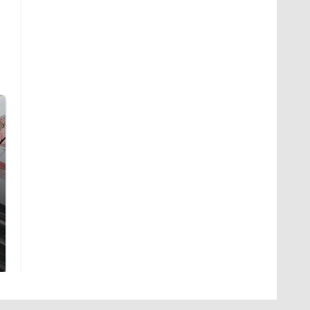
Не ешьте эту
Как выглядит место
готовую еду из
крушение вертолета на
магазина: список
Кавказе: смотреть