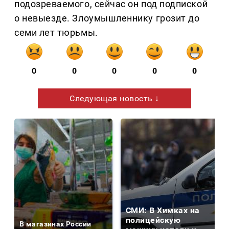
подозреваемого, сейчас он под подпиской
о невыезде. Злоумышленнику грозит до
семи лет тюрьмы.
0
0
0
0
0
Следующая новость ↓
СМИ: В Химках на
полицейскую
В магазинах России