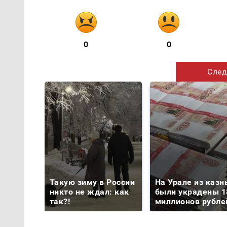
0
0
След
Такую зиму в России
На Урале из казн
никто не ждал: как
были украдены 1
так?!
миллионов рубле