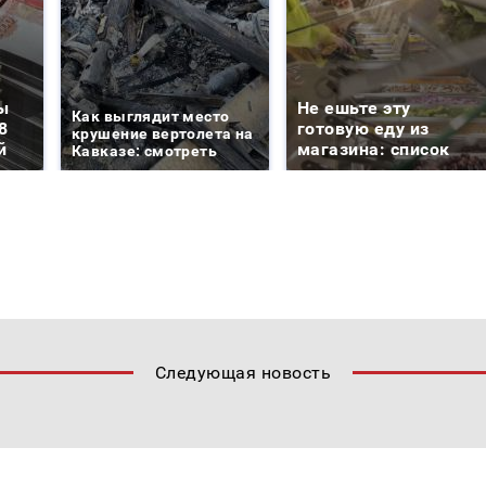
ы
Не ешьте эту
Как выглядит место
8
готовую еду из
крушение вертолета на
й
магазина: список
Кавказе: смотреть
Следующая новость