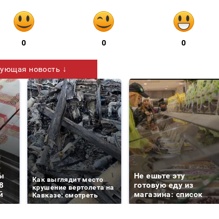
0
0
0
ующая новость ↓
ы
Не ешьте эту
Как выглядит место
8
готовую еду из
крушение вертолета на
й
магазина: список
Кавказе: смотреть