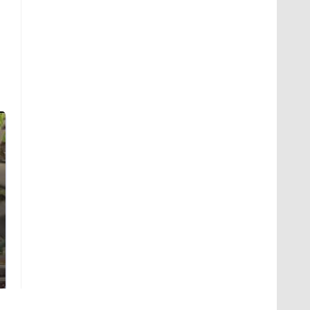
В ОАЭ произошло
Все новости по
жестокое убийство
падению вертолета на
криптомиллионера
Кавказе: читать здесь