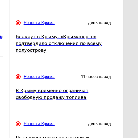
Новости Крыма
день назад
Блэкаут в Крыму: «Крымэнерго»
подтвердило отключения по всему
полуострову
Новости Крыма
11 часов назад
В Крыму временно ограничат
свободную продажу топлива
Новости Крыма
день назад
Ялтинские музеи подготовили