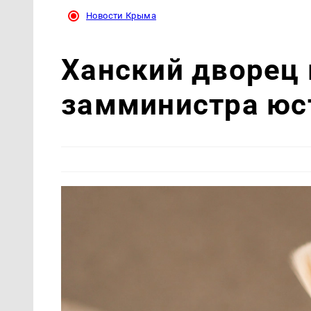
Новости Крыма
Ханский дворец
замминистра юс