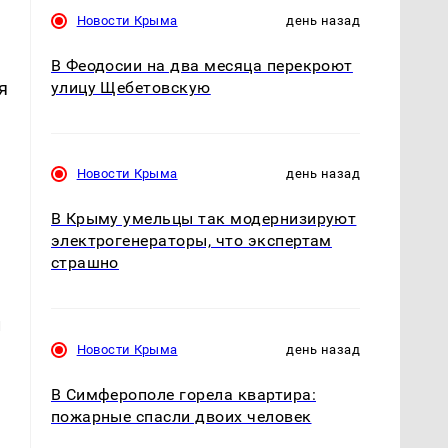
Новости Крыма
день назад
В Феодосии на два месяца перекроют
я
улицу Щебетовскую
Новости Крыма
день назад
В Крыму умельцы так модернизируют
электрогенераторы, что экспертам
страшно
л
Новости Крыма
день назад
В Симферополе горела квартира:
пожарные спасли двоих человек