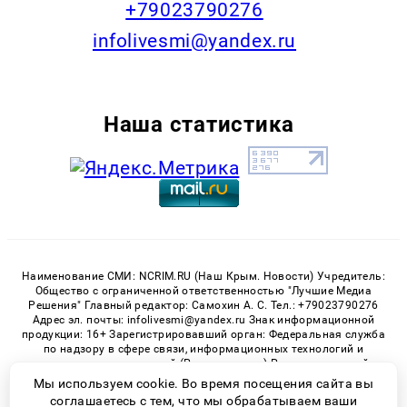
+79023790276
infolivesmi@yandex.ru
Наша статистика
Наименование СМИ: NCRIM.RU (Наш Крым. Новости) Учредитель:
Общество с ограниченной ответственностью "Лучшие Медиа
Решения" Главный редактор: Самохин А. С. Тел.: +79023790276
Адрес эл. почты: infolivesmi@yandex.ru Знак информационной
продукции: 16+ Зарегистрировавший орган: Федеральная служба
по надзору в сфере связи, информационных технологий и
массовых коммуникаций (Роскомнадзор) Регистрационный
номер СМИ ЭЛ № ФС 77 - 81150 от 02.06.2021
Мы используем cookie. Во время посещения сайта вы
соглашаетесь с тем, что мы обрабатываем ваши