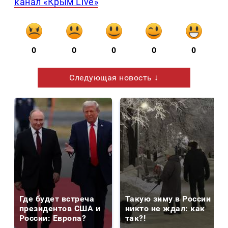
канал «Крым Live»
0
0
0
0
0
Следующая новость ↓
Где будет встреча
Такую зиму в России
президентов США и
никто не ждал: как
России: Европа?
так?!