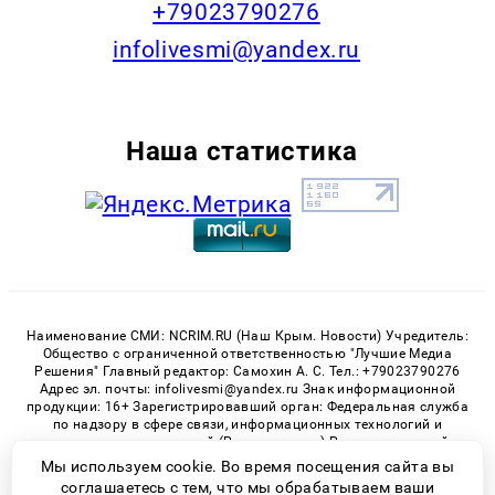
+79023790276
infolivesmi@yandex.ru
Наша статистика
Наименование СМИ: NCRIM.RU (Наш Крым. Новости) Учредитель:
Общество с ограниченной ответственностью "Лучшие Медиа
Решения" Главный редактор: Самохин А. С. Тел.: +79023790276
Адрес эл. почты: infolivesmi@yandex.ru Знак информационной
продукции: 16+ Зарегистрировавший орган: Федеральная служба
по надзору в сфере связи, информационных технологий и
массовых коммуникаций (Роскомнадзор) Регистрационный
номер СМИ ЭЛ № ФС 77 - 81150 от 02.06.2021
Мы используем cookie. Во время посещения сайта вы
соглашаетесь с тем, что мы обрабатываем ваши